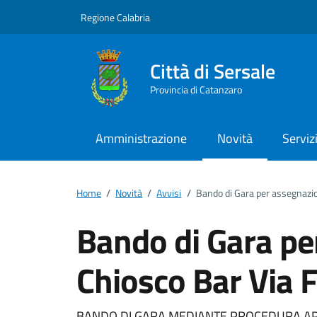
Vai ai contenuti
Vai al footer
Regione Calabria
Città di Sersale
Provincia di Catanzaro
Amministrazione
Novità
Serviz
Home
/
Novità
/
Avvisi
/
Bando di Gara per assegnazio
Bando di Gara pe
Chiosco Bar Via 
BANDO DI GARA MEDIANTE PROCEDURA APE