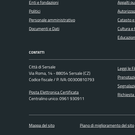
Enti e fondazioni
Appalti pu
Politici
Autorizzaz
Personale amministrativo
Catasto e
Documenti e Dati
Cultura e
Educazion
CONTATTI
Città di Sersale
Leggi le 
Via Roma, 14 - 88054 Sersale (CZ)
Prenotaz
Codice fiscale / P. IVA: 00300810793
Segnalazi
Posta Elettronica Certificata
Richiesta
Centralino unico: 0961 930911
Mappa del sito
Piano di miglioramento del sito