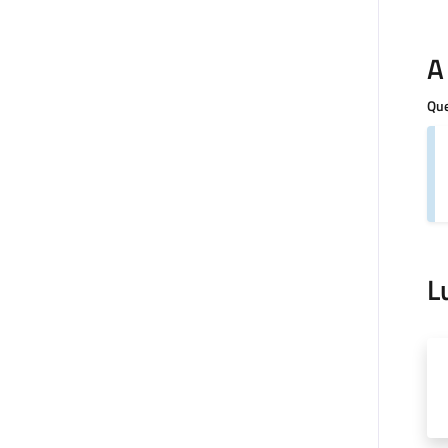
A
Que
L