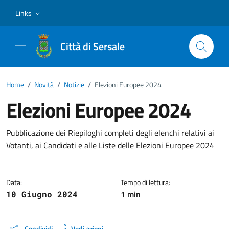
Vai ai contenuti
Vai al footer
Links
Città di Sersale
Home
/
Novità
/
Notizie
/
Elezioni Europee 2024
Elezioni Europee 2024
Dettagli della notizia
Pubblicazione dei Riepiloghi completi degli elenchi relativi ai
Votanti, ai Candidati e alle Liste delle Elezioni Europee 2024
Data:
Tempo di lettura:
1 min
10 Giugno 2024
Condividi
Vedi azioni