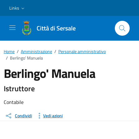
Vai ai contenuti
Vai al footer
Links
Città di Sersale
Home
/
Amministrazione
/
Personale amministrativo
/
Berlingo’ Manuela
Berlingo' Manuela
Dettagli della persona
Istruttore
Contabile
Condividi
Vedi azioni