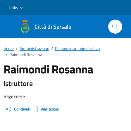
Vai ai contenuti
Vai al footer
Links
Città di Sersale
Home
/
Amministrazione
/
Personale amministrativo
/
Raimondi Rosanna
Raimondi Rosanna
Dettagli della persona
Istruttore
Ragioniere
Condividi
Vedi azioni