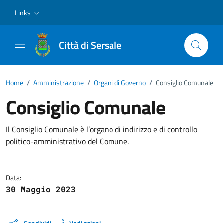
Vai ai contenuti
Vai al footer
Links
Città di Sersale
Home
/
Amministrazione
/
Organi di Governo
/
Consiglio Comunale
Consiglio Comunale
Dettagli della notizia
Il Consiglio Comunale è l’organo di indirizzo e di controllo
politico-amministrativo del Comune.
Data:
30 Maggio 2023
Condividi
Vedi azioni