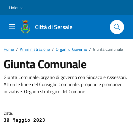
Vai ai contenuti
Vai al footer
Links
Città di Sersale
Home
/
Amministrazione
/
Organi di Governo
/
Giunta Comunale
Giunta Comunale
Dettagli della notizia
Giunta Comunale: organo di governo con Sindaco e Assessori.
Attua le linee del Consiglio Comunale, propone e promuove
iniziative. Organo strategico del Comune
Data:
30 Maggio 2023