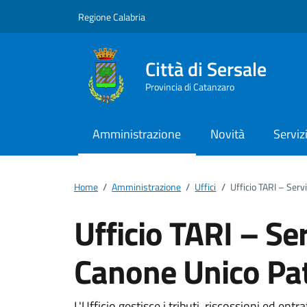
Vai ai contenuti
Vai al footer
Regione Calabria
Città di Sersale
Provincia di Catanzaro
Amministrazione
Novità
Serviz
Home
/
Amministrazione
/
Uffici
/
Ufficio TARI – Serv
Ufficio TARI – Ser
Canone Unico Pa
L'Ufficio gestisce i tributi, riscossioni ed entrat