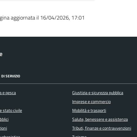
gina aggiornata il 16/04/2026, 17:01
le
 DI SERVIZIO
a e pesca
Giustizia e sicurezza pubblica
Imprese e commercio
 stato civile
Mobilità e trasporti
bblici
Salute, benessere e assistenza
ioni
Tributi, finanze e contravvenzioni
 urbanistica
Turismo