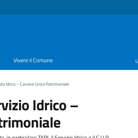
i
Vivere il Comune
G
izio Idrico – Canone Unico Patrimoniale
vizio Idrico –
trimoniale
e, in particolare TARI, il Servizio Idrico e il C.U.P.