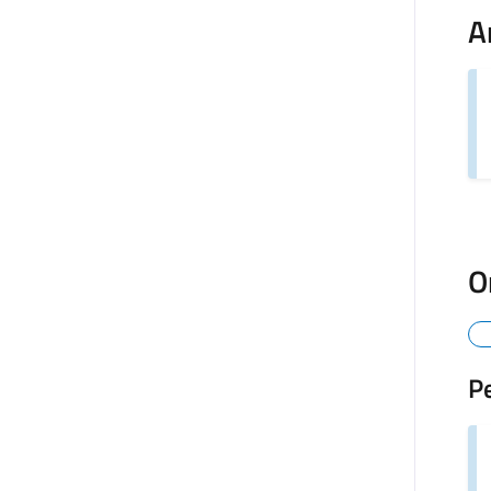
A
O
P