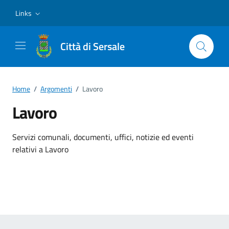
Vai ai contenuti
Vai al footer
Links
Città di Sersale
Home
/
Argomenti
/
Lavoro
Lavoro
Dettagli dell'argomento
Servizi comunali, documenti, uffici, notizie ed eventi
relativi a Lavoro