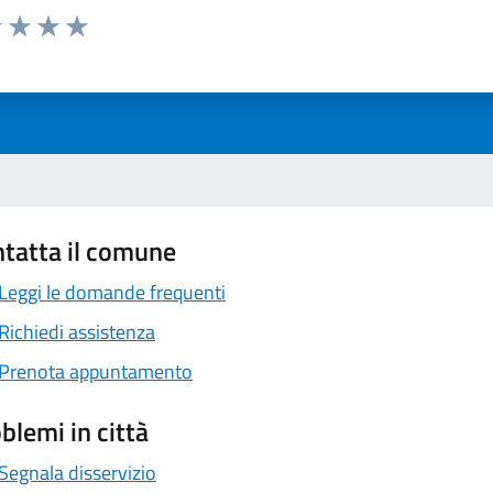
1 stelle su 5
uta 2 stelle su 5
Valuta 3 stelle su 5
Valuta 4 stelle su 5
Valuta 5 stelle su 5
tatta il comune
Leggi le domande frequenti
Richiedi assistenza
Prenota appuntamento
blemi in città
Segnala disservizio