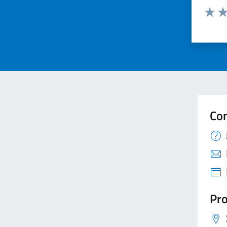
Valuta 
Val
Con
Pro