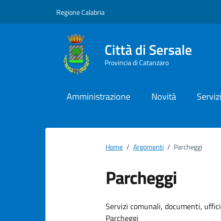
Vai ai contenuti
Vai al footer
Regione Calabria
Città di Sersale
Provincia di Catanzaro
Amministrazione
Novità
Serviz
Home
/
Argomenti
/
Parcheggi
Parcheggi
Dettagli dell
Servizi comunali, documenti, uffici,
Parcheggi