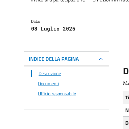
Dettagli del docum
Data:
08 Luglio 2025
INDICE DELLA PAGINA
D
Descrizione
MA
Documenti
Ufficio responsabile
T
N
D