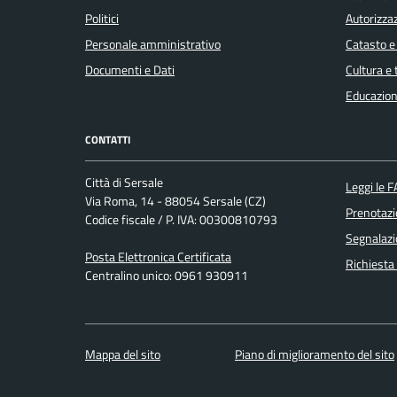
Politici
Autorizzaz
Personale amministrativo
Catasto e
Documenti e Dati
Cultura e
Educazion
CONTATTI
Città di Sersale
Leggi le 
Via Roma, 14 - 88054 Sersale (CZ)
Prenotaz
Codice fiscale / P. IVA: 00300810793
Segnalazi
Posta Elettronica Certificata
Richiesta
Centralino unico: 0961 930911
Mappa del sito
Piano di miglioramento del sito