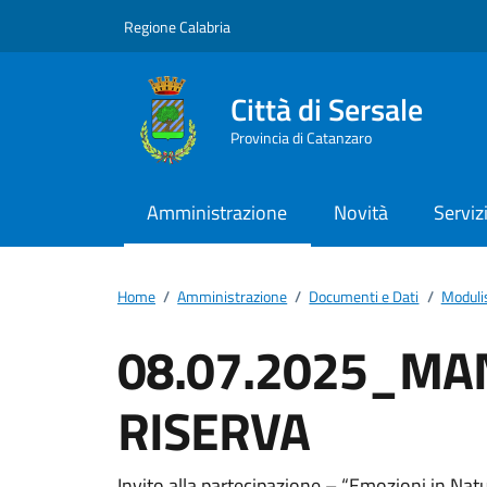
Vai ai contenuti
Vai al footer
Regione Calabria
Città di Sersale
Provincia di Catanzaro
Amministrazione
Novità
Serviz
Home
/
Amministrazione
/
Documenti e Dati
/
Moduli
08.07.2025_MA
RISERVA
Invito alla partecipazione – “Emozioni in Nat