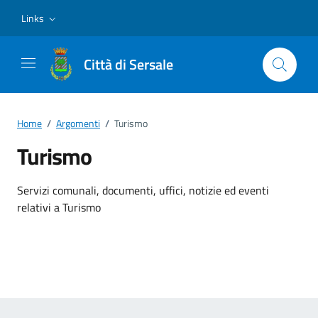
Vai ai contenuti
Vai al footer
Links
Città di Sersale
Home
/
Argomenti
/
Turismo
Turismo
Dettagli dell'argomento
Servizi comunali, documenti, uffici, notizie ed eventi
relativi a Turismo