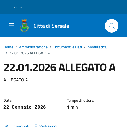
Vai ai contenuti
Vai al footer
Links
Città di Sersale
Home
/
Amministrazione
/
Documenti e Dati
/
Modulistica
/
22.01.2026 ALLEGATO A
22.01.2026 ALLEGATO A
Dettagli del documento
ALLEGATO A
Data:
Tempo di lettura:
1 min
22 Gennaio 2026
Condividi
Vedi azioni