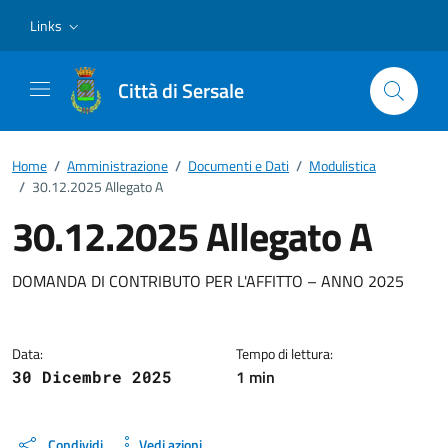
Vai ai contenuti
Vai al footer
Links
Città di Sersale
Home
/
Amministrazione
/
Documenti e Dati
/
Modulistica
/
30.12.2025 Allegato A
30.12.2025 Allegato A
Dettagli del documento
DOMANDA DI CONTRIBUTO PER L'AFFITTO – ANNO 2025
Data:
Tempo di lettura:
1 min
30 Dicembre 2025
Condividi
Vedi azioni