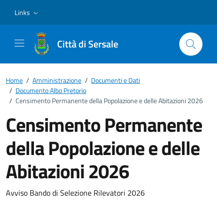
Vai ai contenuti
Vai al footer
Links
Città di Sersale
Home
/
Amministrazione
/
Documenti e Dati
/
Documento Albo Pretorio
/
Censimento Permanente della Popolazione e delle Abitazioni 2026
Censimento Permanente
della Popolazione e delle
Abitazioni 2026
Dettagli del documento
Avviso Bando di Selezione Rilevatori 2026