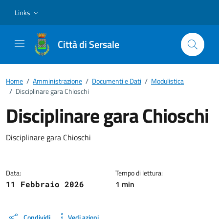
Vai ai contenuti
Vai al footer
Links
Città di Sersale
Home
/
Amministrazione
/
Documenti e Dati
/
Modulistica
/
Disciplinare gara Chioschi
Disciplinare gara Chioschi
Dettagli del documento
Disciplinare gara Chioschi
Data:
Tempo di lettura:
1 min
11 Febbraio 2026
Condividi
Vedi azioni