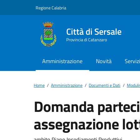
Vai ai contenuti
Vai al footer
Regione Calabria
Città di Sersale
Provincia di Catanzaro
Amministrazione
Novità
Serviz
Home
/
Amministrazione
/
Documenti e Dati
/
Moduli
Domanda parteci
assegnazione lott
ambito Piano Insediamenti Produttivi