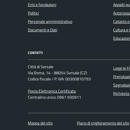
Enti e fondazioni
Appalti pu
Politici
Autorizzaz
Personale amministrativo
Catasto e
Documenti e Dati
Cultura e
Educazion
CONTATTI
Città di Sersale
Leggi le 
Via Roma, 14 - 88054 Sersale (CZ)
Prenotaz
Codice fiscale / P. IVA: 00300810793
Segnalazi
Posta Elettronica Certificata
Richiesta
Centralino unico: 0961 930911
Mappa del sito
Piano di miglioramento del sito