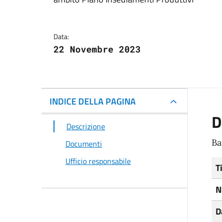
Dettagli del docum
Data:
22 Novembre 2023
INDICE DELLA PAGINA
D
Descrizione
Ba
Documenti
Ufficio responsabile
T
N
D