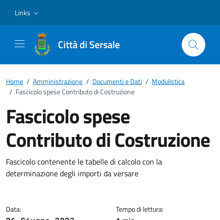
Vai ai contenuti
Vai al footer
Links
Città di Sersale
Home
/
Amministrazione
/
Documenti e Dati
/
Modulistica
/
Fascicolo spese Contributo di Costruzione
Fascicolo spese
Contributo di Costruzione
Dettagli del documento
Fascicolo contenente le tabelle di calcolo con la
determinazione degli importi da versare
Data:
Tempo di lettura: