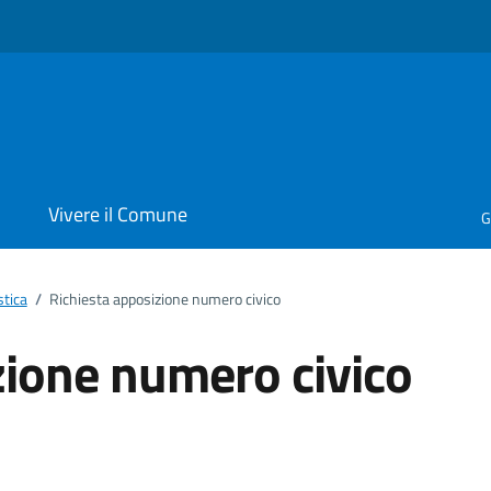
i
Vivere il Comune
G
stica
/
Richiesta apposizione numero civico
zione numero civico
ento