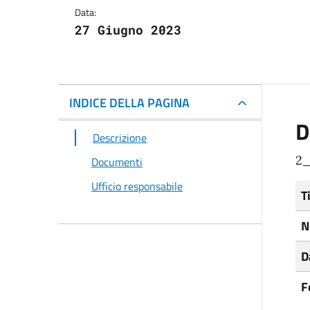
Data:
27 Giugno 2023
INDICE DELLA PAGINA
D
Descrizione
2_
Documenti
Ufficio responsabile
T
N
D
F