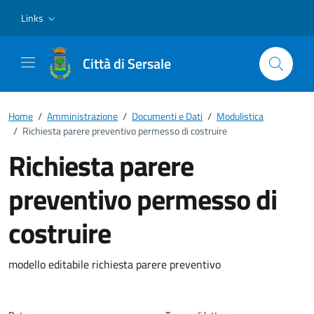
Vai ai contenuti
Vai al footer
Links
Città di Sersale
Home
/
Amministrazione
/
Documenti e Dati
/
Modulistica
/
Richiesta parere preventivo permesso di costruire
Richiesta parere
preventivo permesso di
costruire
Dettagli del documento
modello editabile richiesta parere preventivo