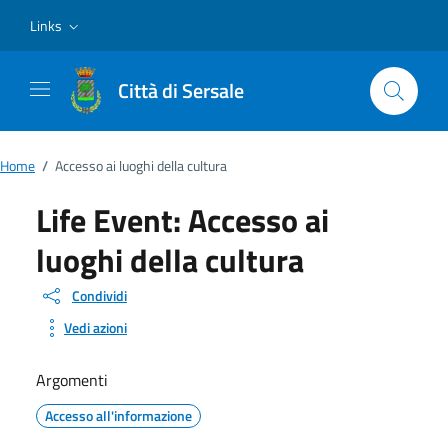
Vai ai contenuti
Vai al footer
Links
Città di Sersale
Home
/
Accesso ai luoghi della cultura
Life Event:
Accesso ai
luoghi della cultura
Condividi
Vedi azioni
Argomenti
Accesso all'informazione