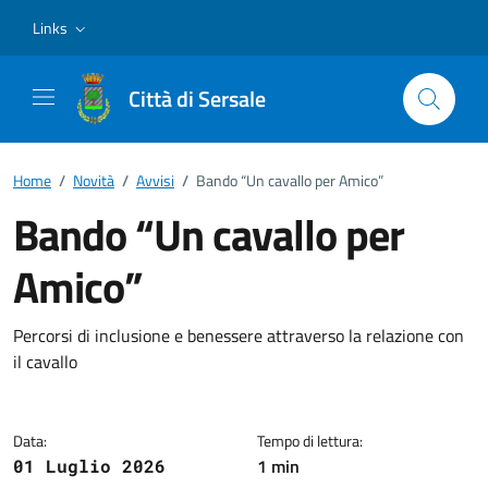
Vai ai contenuti
Vai al footer
Links
Città di Sersale
Home
/
Novità
/
Avvisi
/
Bando “Un cavallo per Amico”
Bando “Un cavallo per
Amico”
Dettagli della notizia
Percorsi di inclusione e benessere attraverso la relazione con
il cavallo
Data:
Tempo di lettura:
1 min
01 Luglio 2026