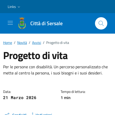
Vai ai contenuti
Vai al footer
Links
Città di Sersale
Home
/
Novità
/
Avvisi
/
Progetto di vita
Progetto di vita
Dettagli della notizia
Per le persone con disabilità. Un percorso personalizzato che
mette al centro la persona, i suoi bisogni e i suoi desideri.
Data:
Tempo di lettura:
1 min
21 Marzo 2026
Condividi
Vedi azioni