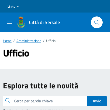
Vai ai contenuti
Vai al footer
Links
Città di Sersale
Home
/
Amministrazione
/
Ufficio
Ufficio
Esplora tutte le novità
Cerca
Invio