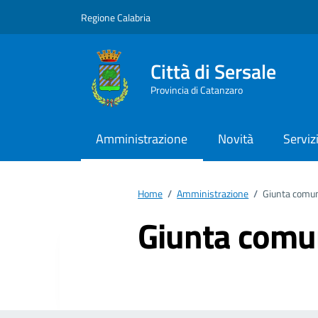
Vai ai contenuti
Vai al footer
Regione Calabria
Città di Sersale
Provincia di Catanzaro
Amministrazione
Novità
Serviz
Home
/
Amministrazione
/
Giunta comu
Giunta comu