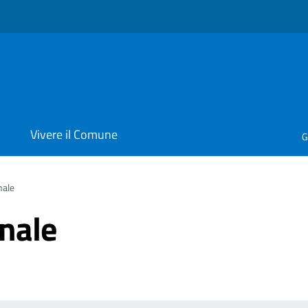
i
Vivere il Comune
G
nale
nale