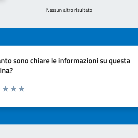
Nessun altro risultato
nto sono chiare le informazioni su questa
ina?
1 stelle su 5
uta 2 stelle su 5
Valuta 3 stelle su 5
Valuta 4 stelle su 5
Valuta 5 stelle su 5