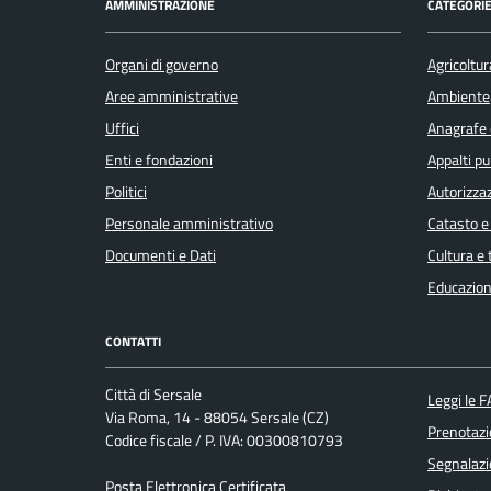
AMMINISTRAZIONE
CATEGORIE
Organi di governo
Agricoltur
Aree amministrative
Ambiente
Uffici
Anagrafe e
Enti e fondazioni
Appalti pu
Politici
Autorizzaz
Personale amministrativo
Catasto e
Documenti e Dati
Cultura e
Educazion
CONTATTI
Città di Sersale
Leggi le 
Via Roma, 14 - 88054 Sersale (CZ)
Prenotaz
Codice fiscale / P. IVA: 00300810793
Segnalazi
Posta Elettronica Certificata