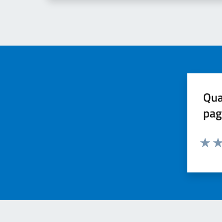
Qua
pag
Valuta 
Val